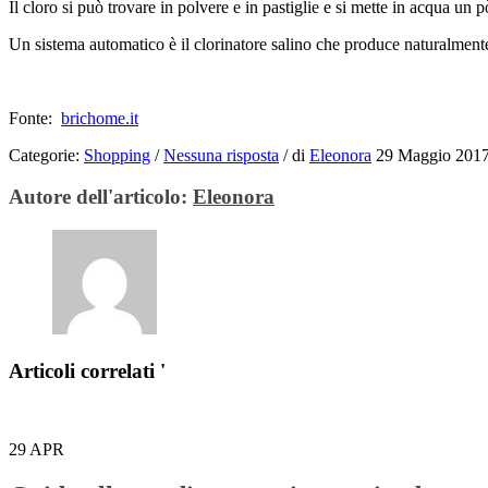
Il cloro si può trovare in polvere e in pastiglie e si mette in acqua un 
Un sistema automatico è il clorinatore salino che produce naturalmente 
Fonte:
brichome.it
Categorie:
Shopping
/
Nessuna risposta
/
di
Eleonora
29 Maggio 201
Autore dell'articolo:
Eleonora
Articoli correlati '
29
APR