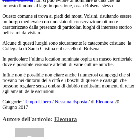
visitare Bolsena
non si può evitare di nominare la città che ha
imposto il nome al lago in questione, ossia Bolsena stessa.
Questo comune si trova ai piedi dei monti Volsini, risultando essere
un borgo medievale con uno stato di conservazione ottimo e
caratterizzato dalla presenza di particolari luoghi di interesse storico
bellissimi da visitare.
Alcune di questi luoghi sono sicuramente le catacombe cristiane, la
Collegiata di Santa Cristina e il castello di Bolsena.
In particolare l’ultima location nominata ospita un museo territoriale
dove è possibile visionare artefatti di varie culture antiche.
Infine non è possibile non citare anche i numerosi campeggi che si
trovano nei dintorni della città e i boschi di querce e castagni che
possono regalare senza ombra di dubbio moltissimi momenti di relax
agli amanti delle escursioni.
Categorie:
Tempo Libero
/
Nessuna risposta
/
di
Eleonora
20
Giugno 2017
Autore dell'articolo:
Eleonora