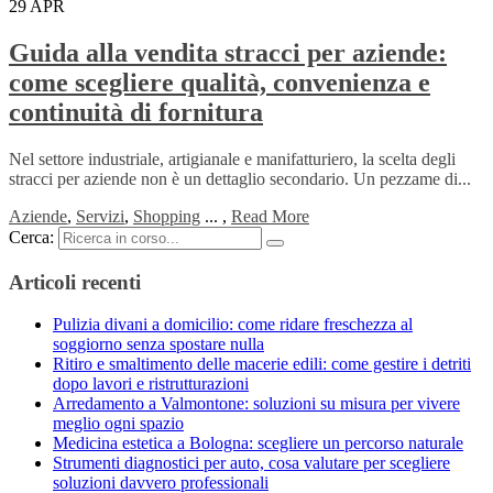
29
APR
Guida alla vendita stracci per aziende:
come scegliere qualità, convenienza e
continuità di fornitura
Nel settore industriale, artigianale e manifatturiero, la scelta degli
stracci per aziende non è un dettaglio secondario. Un pezzame di...
Aziende
,
Servizi
,
Shopping
...
,
Read More
Cerca:
Articoli recenti
Pulizia divani a domicilio: come ridare freschezza al
soggiorno senza spostare nulla
Ritiro e smaltimento delle macerie edili: come gestire i detriti
dopo lavori e ristrutturazioni
Arredamento a Valmontone: soluzioni su misura per vivere
meglio ogni spazio
Medicina estetica a Bologna: scegliere un percorso naturale
Strumenti diagnostici per auto, cosa valutare per scegliere
soluzioni davvero professionali