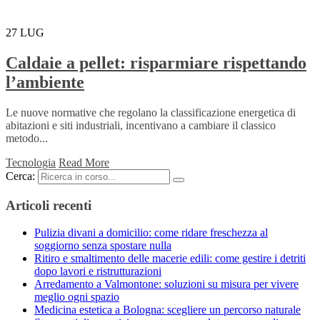
27
LUG
Caldaie a pellet: risparmiare rispettando
l’ambiente
Le nuove normative che regolano la classificazione energetica di
abitazioni e siti industriali, incentivano a cambiare il classico
metodo...
Tecnologia
Read More
Cerca:
Articoli recenti
Pulizia divani a domicilio: come ridare freschezza al
soggiorno senza spostare nulla
Ritiro e smaltimento delle macerie edili: come gestire i detriti
dopo lavori e ristrutturazioni
Arredamento a Valmontone: soluzioni su misura per vivere
meglio ogni spazio
Medicina estetica a Bologna: scegliere un percorso naturale