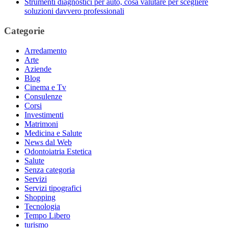
Strumenti diagnostici per auto, cosa valutare per scegliere
soluzioni davvero professionali
Categorie
Arredamento
Arte
Aziende
Blog
Cinema e Tv
Consulenze
Corsi
Investimenti
Matrimoni
Medicina e Salute
News dal Web
Odontoiatria Estetica
Salute
Senza categoria
Servizi
Servizi tipografici
Shopping
Tecnologia
Tempo Libero
turismo