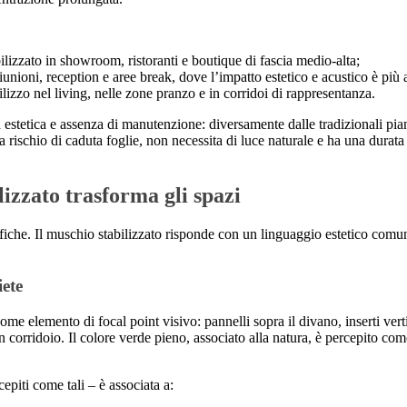
ilizzato in showroom, ristoranti e boutique di fascia medio-alta;
 riunioni, reception e aree break, dove l’impatto estetico e acustico è più
ilizzo nel living, nelle zone pranzo e in corridoi di rappresentanza.
 estetica e assenza di manutenzione: diversamente dalle tradizionali pian
rischio di caduta foglie, non necessita di luce naturale e ha una durata 
ilizzato trasforma gli spazi
fiche. Il muschio stabilizzato risponde con un linguaggio estetico comu
iete
come elemento di focal point visivo: pannelli sopra il divano, inserti vert
in corridoio. Il colore verde pieno, associato alla natura, è percepito com
epiti come tali – è associata a: