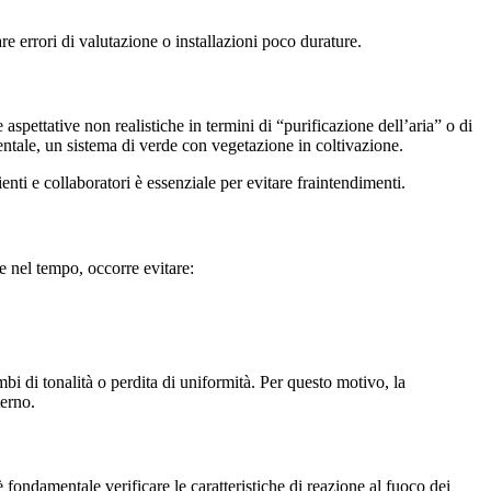
re errori di valutazione o installazioni poco durature.
spettative non realistiche in termini di “purificazione dell’aria” o di
ientale, un sistema di verde con vegetazione in coltivazione.
nti e collaboratori è essenziale per evitare fraintendimenti.
e nel tempo, occorre evitare:
ambi di tonalità o perdita di uniformità. Per questo motivo, la
terno.
 è fondamentale verificare le caratteristiche di reazione al fuoco dei