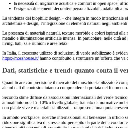
la necessità di migliorare acustica e comfort in open space, uffic
l’esigenza di elementi decorativi personalizzabili, adattabili a bra
La tendenza del biophilic design – che integra in modo intenzionale ele
architettura e design, l’integrazione di elementi naturali negli ambienti
La presenza di materiali naturali, texture morbide e colori ispirati all
metallo e illuminazione artificiale intensa. In particolare, nelle città a
living, hall, sale riunioni e aree relax.
In Italia, il crescente utilizzo di soluzioni di verde stabilizzato è evide
https://mosshouse.it/
hanno contribuito a strutturare un’offerta che va o
Dati, statistiche e trend: quanto conta il ve
Quantificare con precisione il mercato del muschio stabilizzato è comple
alcuni dati di contesto aiutano a comprendere la portata del fenomeno.
Secondo stime diffuse da associazioni internazionali del verde tecnico e
annuali intorno al 5–10% a livello globale, trainato da normative ambien
con piante vive e materiali stabilizzati – rappresenta una quota crescente
In ambito workplace, ricerche internazionali sul benessere in ufficio se
riduzione significativa di stress auto-percepito da parte dei lavorator
diverse unità percentuali, soprattutto in mansioni che richiedono conc