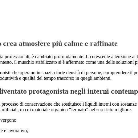
ato crea atmosfere più calme e raffinate
sia professionali, è cambiato profondamente. La crescente attenzione al ben
ontesto, il muschio stabilizzato si è affermato come una delle soluzioni pi
essionisti che operano in spazi a forte densità di persone, comprendere il 
oduttività e qualità del tempo trascorso in quegli ambienti.
 diventato protagonista negli interni contem
n processo di conservazione che sostituisce i liquidi interni con sostan
artificiali, ma di materiale organico “fermato” nel suo stato migliore.
onvergono:
e e lavorativo;