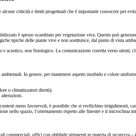
lcune criticità e limiti progettuali che è importante conoscere per evita
abilizzato è spesso scambiato per vegetazione viva. Questo può generare a
giche tipiche delle piante vive e non sostituisce, dal punto di vista amb
 e acustico, non fisiologico. La comunicazione corretta verso utenti, clie
ni ambientali. In genere, per mantenere aspetto morbido e colore uniform
re o climatizzatori diretti);
alterazioni.
n contesti meno favorevoli, è possibile che si verifichino irrigidimenti, c
one nello spazio, l’orientamento rispetto alle finestre e il microclima in
ocali commerciali, uffici con obblighi stringenti in materia di sicurezza –