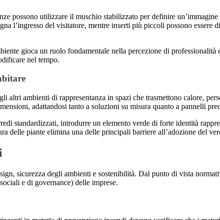
renze possono utilizzare il muschio stabilizzato per definire un’immagin
 l’ingresso del visitatore, mentre inserti più piccoli possono essere di
biente gioca un ruolo fondamentale nella percezione di professionalità e
modificare nel tempo.
abitare
 e gli altri ambienti di rappresentanza in spazi che trasmettono calore, per
mensioni, adattandosi tanto a soluzioni su misura quanto a pannelli prec
rredi standardizzati, introdurre un elemento verde di forte identità rapp
ra delle piante elimina una delle principali barriere all’adozione del ver
i
design, sicurezza degli ambienti e sostenibilità. Dal punto di vista norma
 sociali e di governance) delle imprese.