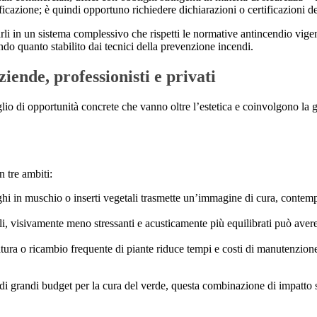
ssificazione; è quindi opportuno richiedere dichiarazioni o certificazioni
rarli in un sistema complessivo che rispetti le normative antincendio vig
do quanto stabilito dai tecnici della prevenzione incendi.
ende, professionisti e privati
lio di opportunità concrete che vanno oltre l’estetica e coinvolgono la g
n tre ambiti:
ghi in muschio o inserti vegetali trasmette un’immagine di cura, contempor
oli, visivamente meno stressanti e acusticamente più equilibrati può aver
otatura o ricambio frequente di piante riduce tempi e costi di manutenzion
di grandi budget per la cura del verde, questa combinazione di impatto 