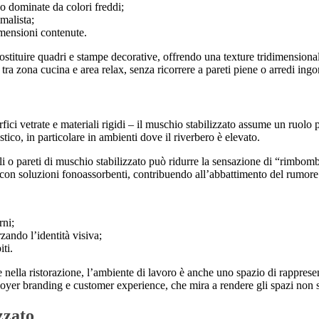
 o dominate da colori freddi;
malista;
imensioni contenute.
stituire quadri e stampe decorative, offrendo una texture tridimensionale
ra zona cucina e area relax, senza ricorrere a pareti piene o arredi ing
ici vetrate e materiali rigidi – il muschio stabilizzato assume un ruolo p
tico, in particolare in ambienti dove il riverbero è elevato.
elli o pareti di muschio stabilizzato può ridurre la sensazione di “rimbo
e con soluzioni fonoassorbenti, contribuendo all’abbattimento del rumore
rni;
rzando l’identità visiva;
iti.
e nella ristorazione, l’ambiente di lavoro è anche uno spazio di rappresen
ployer branding e customer experience, che mira a rendere gli spazi non s
izzato