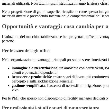
materiali utilizzati. Non tutti i muschi stabilizzati hanno la stessa cla
Nella progettazione di grandi superfici rivestite, occorre spesso integ
materiali diversi e prevedendo interruzioni o compartimentazioni secon
Opportunità e vantaggi: cosa cambia per azi
L’adozione del muschio stabilizzato, se ben progettata, offre un ventag
persone.
Per le aziende e gli uffici
Nelle organizzazioni, i vantaggi principali possono essere sintetizzati i
immagine e differenziazione
: un ambiente con pareti verdi, lo
clienti e potenziali dipendenti;
benessere e produttività
: creare spazi di lavoro più confortev
percepito e sulla soddisfazione generale;
gestione semplificata
: l’assenza di necessità di irrigazione, p
vivo.
Per le PMI, che spesso non dispongono di facility manager dedicati o 
Per professionisti, studi e spazi di rappresentanza