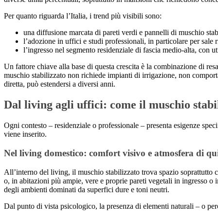
Per quanto riguarda l’Italia, i trend più visibili sono:
una diffusione marcata di pareti verdi e pannelli di muschio stab
l’adozione in uffici e studi professionali, in particolare per sale
l’ingresso nel segmento residenziale di fascia medio-alta, con ut
Un fattore chiave alla base di questa crescita è la combinazione di resa
muschio stabilizzato non richiede impianti di irrigazione, non comporta 
diretta, può estendersi a diversi anni.
Dal living agli uffici: come il muschio stab
Ogni contesto – residenziale o professionale – presenta esigenze speci
viene inserito.
Nel living domestico: comfort visivo e atmosfera di qu
All’interno del living, il muschio stabilizzato trova spazio soprattutto 
o, in abitazioni più ampie, vere e proprie pareti vegetali in ingresso o 
degli ambienti dominati da superfici dure e toni neutri.
Dal punto di vista psicologico, la presenza di elementi naturali – o perc