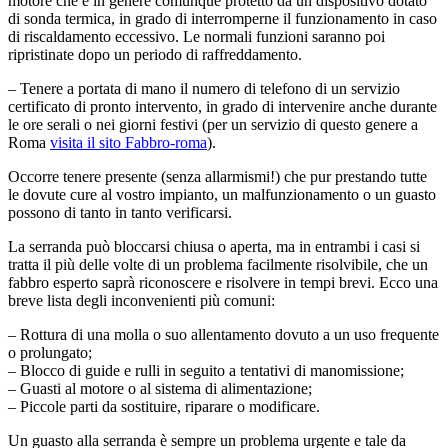
motore che è in genere comunque protetto da un dispositivo dotato
di sonda termica, in grado di interromperne il funzionamento in caso
di riscaldamento eccessivo. Le normali funzioni saranno poi
ripristinate dopo un periodo di raffreddamento.
– Tenere a portata di mano il numero di telefono di un servizio
certificato di pronto intervento, in grado di intervenire anche durante
le ore serali o nei giorni festivi (per un servizio di questo genere a
Roma
visita il sito Fabbro-roma
).
Occorre tenere presente (senza allarmismi!) che pur prestando tutte
le dovute cure al vostro impianto, un malfunzionamento o un guasto
possono di tanto in tanto verificarsi.
La serranda può bloccarsi chiusa o aperta, ma in entrambi i casi si
tratta il più delle volte di un problema facilmente risolvibile, che un
fabbro esperto saprà riconoscere e risolvere in tempi brevi. Ecco una
breve lista degli inconvenienti più comuni:
– Rottura di una molla o suo allentamento dovuto a un uso frequente
o prolungato;
– Blocco di guide e rulli in seguito a tentativi di manomissione;
– Guasti al motore o al sistema di alimentazione;
– Piccole parti da sostituire, riparare o modificare.
Un guasto alla serranda è sempre un problema urgente e tale da