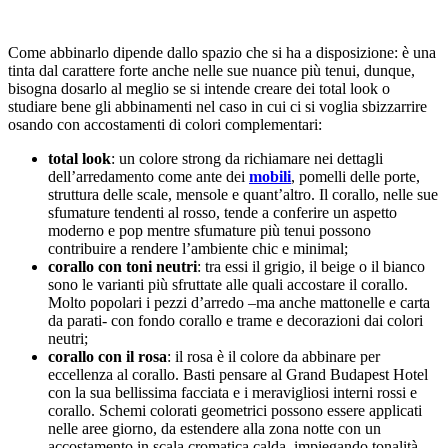
Come abbinarlo dipende dallo spazio che si ha a disposizione: è una
tinta dal carattere forte anche nelle sue nuance più tenui, dunque,
bisogna dosarlo al meglio se si intende creare dei total look o
studiare bene gli abbinamenti nel caso in cui ci si voglia sbizzarrire
osando con accostamenti di colori complementari:
total look
: un colore strong da richiamare nei dettagli
dell’arredamento come ante dei
mobili
, pomelli delle porte,
struttura delle scale, mensole e quant’altro. Il corallo, nelle sue
sfumature tendenti al rosso, tende a conferire un aspetto
moderno e pop mentre sfumature più tenui possono
contribuire a rendere l’ambiente chic e minimal;
corallo con toni neutri
: tra essi il grigio, il beige o il bianco
sono le varianti più sfruttate alle quali accostare il corallo.
Molto popolari i pezzi d’arredo –ma anche mattonelle e carta
da parati- con fondo corallo e trame e decorazioni dai colori
neutri;
corallo con il rosa
: il rosa è il colore da abbinare per
eccellenza al corallo. Basti pensare al Grand Budapest Hotel
con la sua bellissima facciata e i meravigliosi interni rossi e
corallo. Schemi colorati geometrici possono essere applicati
nelle aree giorno, da estendere alla zona notte con un
accostamento in scala cromatica calda, impiegando tonalità