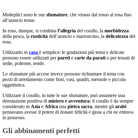
Molteplici sono le sue
sfumature
, che virano dal rosso al rosa fino
all’arancio tenue.
In esso, dunque, si combina
l’allegria
del corallo, la
morbidezza
della pesca, la
rusticità
dell’arancio e marroncino, la
delicatezza
del
rosa.
Utilizzarlo in
casa
è semplice: le gradazioni più tenui e delicate
possono essere utilizzati per
pareti
e
carte da parati
o per tessuti di
sedie, poltrone, tende.
Le sfumature più accese invece possono richiamare il tema con
pezzi di arredamento come fiori, vasi, quadri, mensole e piccola
oggettistica.
Utilizzare il corallo, in tutte le sue sfumature, può assumere una
denotazione positiva di
mistero e avventura
: il corallo è da sempre
considerato in
Asia
e
Africa
una
pietra sacra
, mentre gli
arabi
pensavano avesse il potere di donare felicità e gioia a chi ne entrava
in possesso.
Gli abbinamenti perfetti