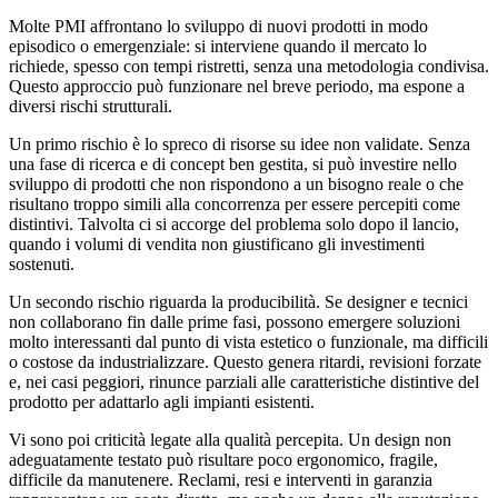
Molte PMI affrontano lo sviluppo di nuovi prodotti in modo
episodico o emergenziale: si interviene quando il mercato lo
richiede, spesso con tempi ristretti, senza una metodologia condivisa.
Questo approccio può funzionare nel breve periodo, ma espone a
diversi rischi strutturali.
Un primo rischio è lo spreco di risorse su idee non validate. Senza
una fase di ricerca e di concept ben gestita, si può investire nello
sviluppo di prodotti che non rispondono a un bisogno reale o che
risultano troppo simili alla concorrenza per essere percepiti come
distintivi. Talvolta ci si accorge del problema solo dopo il lancio,
quando i volumi di vendita non giustificano gli investimenti
sostenuti.
Un secondo rischio riguarda la producibilità. Se designer e tecnici
non collaborano fin dalle prime fasi, possono emergere soluzioni
molto interessanti dal punto di vista estetico o funzionale, ma difficili
o costose da industrializzare. Questo genera ritardi, revisioni forzate
e, nei casi peggiori, rinunce parziali alle caratteristiche distintive del
prodotto per adattarlo agli impianti esistenti.
Vi sono poi criticità legate alla qualità percepita. Un design non
adeguatamente testato può risultare poco ergonomico, fragile,
difficile da manutenere. Reclami, resi e interventi in garanzia