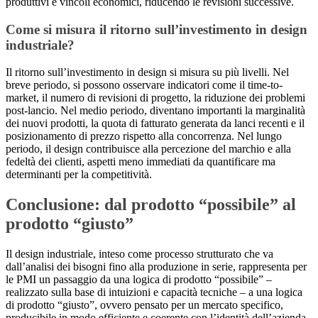
produttivi e vincoli economici, riducendo le revisioni successive.
Come si misura il ritorno sull’investimento in design
industriale?
Il ritorno sull’investimento in design si misura su più livelli. Nel
breve periodo, si possono osservare indicatori come il time-to-
market, il numero di revisioni di progetto, la riduzione dei problemi
post-lancio. Nel medio periodo, diventano importanti la marginalità
dei nuovi prodotti, la quota di fatturato generata da lanci recenti e il
posizionamento di prezzo rispetto alla concorrenza. Nel lungo
periodo, il design contribuisce alla percezione del marchio e alla
fedeltà dei clienti, aspetti meno immediati da quantificare ma
determinanti per la competitività.
Conclusione: dal prodotto “possibile” al
prodotto “giusto”
Il design industriale, inteso come processo strutturato che va
dall’analisi dei bisogni fino alla produzione in serie, rappresenta per
le PMI un passaggio da una logica di prodotto “possibile” –
realizzato sulla base di intuizioni e capacità tecniche – a una logica
di prodotto “giusto”, ovvero pensato per un mercato specifico,
producibile in modo efficiente e coerente con l’identità dell’azienda.