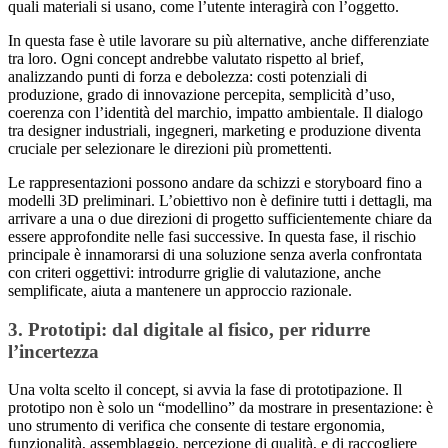
quali materiali si usano, come l’utente interagirà con l’oggetto.
In questa fase è utile lavorare su più alternative, anche differenziate
tra loro. Ogni concept andrebbe valutato rispetto al brief,
analizzando punti di forza e debolezza: costi potenziali di
produzione, grado di innovazione percepita, semplicità d’uso,
coerenza con l’identità del marchio, impatto ambientale. Il dialogo
tra designer industriali, ingegneri, marketing e produzione diventa
cruciale per selezionare le direzioni più promettenti.
Le rappresentazioni possono andare da schizzi e storyboard fino a
modelli 3D preliminari. L’obiettivo non è definire tutti i dettagli, ma
arrivare a una o due direzioni di progetto sufficientemente chiare da
essere approfondite nelle fasi successive. In questa fase, il rischio
principale è innamorarsi di una soluzione senza averla confrontata
con criteri oggettivi: introdurre griglie di valutazione, anche
semplificate, aiuta a mantenere un approccio razionale.
3. Prototipi: dal digitale al fisico, per ridurre
l’incertezza
Una volta scelto il concept, si avvia la fase di prototipazione. Il
prototipo non è solo un “modellino” da mostrare in presentazione: è
uno strumento di verifica che consente di testare ergonomia,
funzionalità, assemblaggio, percezione di qualità, e di raccogliere