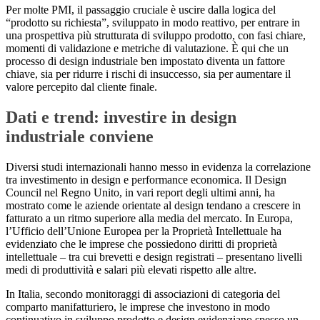
Per molte PMI, il passaggio cruciale è uscire dalla logica del
“prodotto su richiesta”, sviluppato in modo reattivo, per entrare in
una prospettiva più strutturata di sviluppo prodotto, con fasi chiare,
momenti di validazione e metriche di valutazione. È qui che un
processo di design industriale ben impostato diventa un fattore
chiave, sia per ridurre i rischi di insuccesso, sia per aumentare il
valore percepito dal cliente finale.
Dati e trend: investire in design
industriale conviene
Diversi studi internazionali hanno messo in evidenza la correlazione
tra investimento in design e performance economica. Il Design
Council nel Regno Unito, in vari report degli ultimi anni, ha
mostrato come le aziende orientate al design tendano a crescere in
fatturato a un ritmo superiore alla media del mercato. In Europa,
l’Ufficio dell’Unione Europea per la Proprietà Intellettuale ha
evidenziato che le imprese che possiedono diritti di proprietà
intellettuale – tra cui brevetti e design registrati – presentano livelli
medi di produttività e salari più elevati rispetto alle altre.
In Italia, secondo monitoraggi di associazioni di categoria del
comparto manifatturiero, le imprese che investono in modo
continuativo in sviluppo prodotto e design evidenziano spesso un