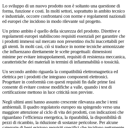
Lo sviluppo di un nuovo prodotto non è soltanto una questione di
forma, funzione e costi. In molti settori, soprattutto in ambito tecnico
e industriale, occorre confrontarsi con norme e regolamenti nazionali
ed europei che incidono in modo rilevante sul progetto.
Un primo ambito è quello della sicurezza del prodotto. Direttive e
regolamenti europei stabiliscono requisiti essenziali per garantire che
i prodotti immessi sul mercato non presentino rischi inaccettabili per
gli utenti. In molti casi, ciò si traduce in norme tecniche armonizzate
che influenzano direttamente le scelte progettuali: dimensioni
minime per evitare intrappolamenti, requisiti di resistenza meccanica,
caratteristiche dei materiali in termini di infiammabilità o tossicità.
Un secondo ambito riguarda la compatibilità elettromagnetica ed
elettrica per i prodotti che integrano componenti elettronici.
Progettare in conformità con questi requisiti fin dalle prime fasi
consente di evitare costose modifiche a valle, quando i test di
certificazione mettono in luce criticità non previste.
Negli ultimi anni hanno assunto crescente rilevanza anche i temi
ambientali. Il quadro regolatorio europeo sta spingendo verso una
maggiore attenzione al ciclo di vita dei prodotti, con indicazioni che
riguardano l’efficienza energetica, la riparabilità, la disponibilità di
pezzi di ricambio, la riduzione di sostanze pericolose. Per alcune
categorie di beni esistono requisiti specifici che incidono nettamente