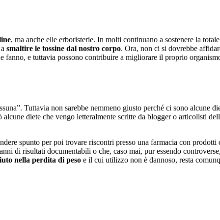
line
, ma anche elle erboristerie. In molti continuano a sostenere la totale i
e a
smaltire le tossine dal nostro corpo
. Ora, non ci si dovrebbe affida
e fanno, e tuttavia possono contribuire a migliorare il proprio organis
nessuna”. Tuttavia non sarebbe nemmeno giusto perché ci sono alcune di
rò alcune diete che vengo letteralmente scritte da blogger o articolisti de
dere spunto per poi trovare riscontri presso una farmacia con prodotti 
nni di risultati documentabili o che, caso mai, pur essendo controverse
uto nella perdita di peso
e il cui utilizzo non è dannoso, resta comunq