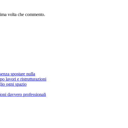
ssima volta che commento.
senza spostare nulla
po lavori e ristrutturazioni
lio ogni spazio
zioni davvero professionali