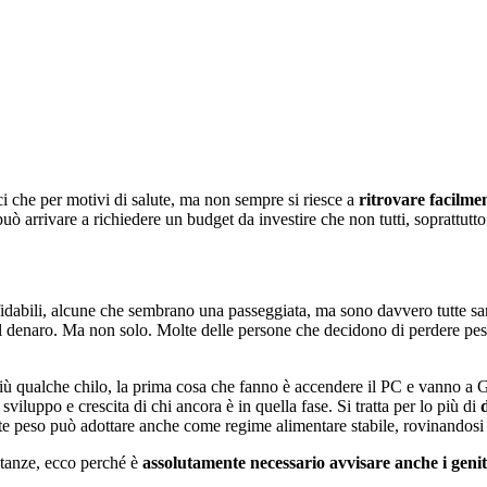
ici che per motivi di salute, ma non sempre si riesce a
ritrovare facilmen
ò arrivare a richiedere un budget da investire che non tutti, soprattutt
affidabili, alcune che sembrano una passeggiata, ma sono davvero tutte s
l denaro. Ma non solo. Molte delle persone che decidono di perdere peso
ù qualche chilo, la prima cosa che fanno è accendere il PC e vanno a Go
viluppo e crescita di chi ancora è in quella fase. Si tratta per lo più di
d
e peso può adottare anche come regime alimentare stabile, rovinandosi l
ostanze, ecco perché è
assolutamente necessario avvisare anche i genit