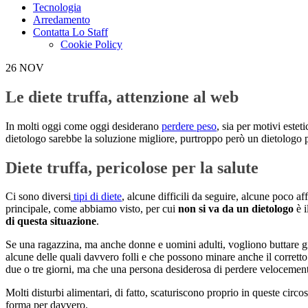
Tecnologia
Arredamento
Contatta Lo Staff
Cookie Policy
26
NOV
Le diete truffa, attenzione al web
In molti oggi come oggi desiderano
perdere peso
, sia per motivi estet
dietologo sarebbe la soluzione migliore, purtroppo però un dietologo pu
Diete truffa, pericolose per la salute
Ci sono diversi
tipi di diete
, alcune difficili da seguire, alcune poco 
principale, come abbiamo visto, per cui
non si va da un dietologo
è i
di questa situazione
.
Se una ragazzina, ma anche donne e uomini adulti, vogliono buttare gi
alcune delle quali davvero folli e che possono minare anche il corretto s
due o tre giorni, ma che una persona desiderosa di perdere velocement
Molti disturbi alimentari, di fatto, scaturiscono proprio in queste circ
forma per davvero.