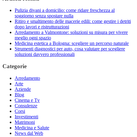
Pulizia divani a domicilio: come ridare freschezza al
soggiorno senza spostare nulla
Ritiro e smaltimento delle macerie edili: come gestire i detriti
dopo lavori e ristrutturazioni
Arredamento a Valmontone: soluzioni su misura per vivere
meglio ogni spazio
Medicina estetica a Bologna: scegliere un percorso naturale
Strumenti diagnostici per auto, cosa valutare per scegliere
soluzioni davvero professionali
Categorie
Arredamento
Arte
Aziende
Blog
Cinema e Tv
Consulenze
Corsi
Investimenti
Matrimoni
Medicina e Salute
News dal Web