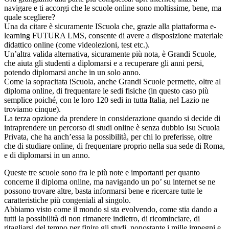
navigare e ti accorgi che le scuole online sono moltissime, bene, ma
quale scegliere?
Una da citare è sicuramente IScuola che, grazie alla piattaforma e-
learning FUTURA LMS, consente di avere a disposizione materiale
didattico online (come videolezioni, test etc.).
Un’altra valida alternativa, sicuramente più nota, è Grandi Scuole,
che aiuta gli studenti a diplomarsi e a recuperare gli anni persi,
potendo diplomarsi anche in un solo anno.
Come la sopracitata iScuola, anche Grandi Scuole permette, oltre al
diploma online, di frequentare le sedi fisiche (in questo caso più
semplice poiché, con le loro 120 sedi in tutta Italia, nel Lazio ne
troviamo cinque).
La terza opzione da prendere in considerazione quando si decide di
intraprendere un percorso di studi online è senza dubbio Isu Scuola
Privata, che ha anch’essa la possibilità, per chi lo preferisse, oltre
che di studiare online, di frequentare proprio nella sua sede di Roma,
e di diplomarsi in un anno.
Queste tre scuole sono fra le più note e importanti per quanto
concerne il diploma online, ma navigando un po’ su internet se ne
possono trovare altre, basta informarsi bene e ricercare tutte le
caratteristiche più congeniali al singolo.
Abbiamo visto come il mondo si sta evolvendo, come stia dando a
tutti la possibilità di non rimanere indietro, di ricominciare, di
ritagliarsi del tempo per finire gli studi, nonostante i mille impegni e