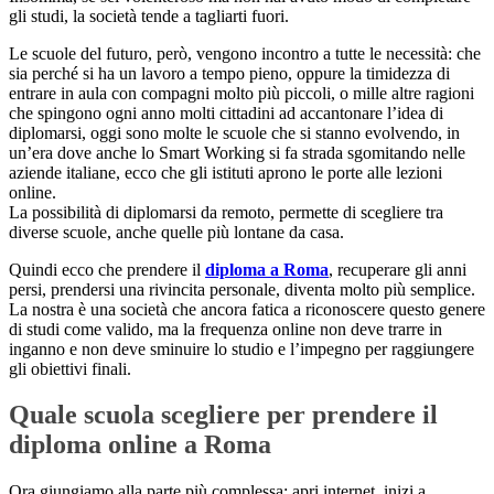
gli studi, la società tende a tagliarti fuori.
Le scuole del futuro, però, vengono incontro a tutte le necessità: che
sia perché si ha un lavoro a tempo pieno, oppure la timidezza di
entrare in aula con compagni molto più piccoli, o mille altre ragioni
che spingono ogni anno molti cittadini ad accantonare l’idea di
diplomarsi, oggi sono molte le scuole che si stanno evolvendo, in
un’era dove anche lo Smart Working si fa strada sgomitando nelle
aziende italiane, ecco che gli istituti aprono le porte alle lezioni
online.
La possibilità di diplomarsi da remoto, permette di scegliere tra
diverse scuole, anche quelle più lontane da casa.
Quindi ecco che prendere il
diploma a Roma
, recuperare gli anni
persi, prendersi una rivincita personale, diventa molto più semplice.
La nostra è una società che ancora fatica a riconoscere questo genere
di studi come valido, ma la frequenza online non deve trarre in
inganno e non deve sminuire lo studio e l’impegno per raggiungere
gli obiettivi finali.
Quale scuola scegliere per prendere il
diploma online a Roma
Ora giungiamo alla parte più complessa: apri internet, inizi a