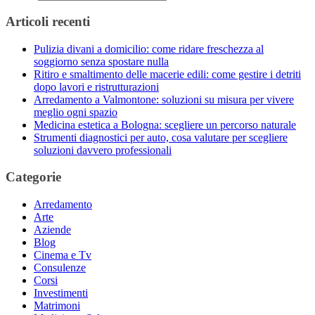
Articoli recenti
Pulizia divani a domicilio: come ridare freschezza al
soggiorno senza spostare nulla
Ritiro e smaltimento delle macerie edili: come gestire i detriti
dopo lavori e ristrutturazioni
Arredamento a Valmontone: soluzioni su misura per vivere
meglio ogni spazio
Medicina estetica a Bologna: scegliere un percorso naturale
Strumenti diagnostici per auto, cosa valutare per scegliere
soluzioni davvero professionali
Categorie
Arredamento
Arte
Aziende
Blog
Cinema e Tv
Consulenze
Corsi
Investimenti
Matrimoni