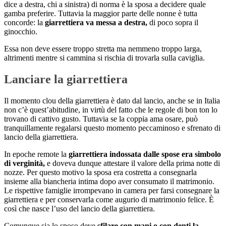
dice a destra, chi a sinistra) di norma è la sposa a decidere quale
gamba preferire. Tuttavia la maggior parte delle nonne è tutta
concorde: la
giarrettiera va messa a destra,
di poco sopra il
ginocchio.
Essa non deve essere troppo stretta ma nemmeno troppo larga,
altrimenti mentre si cammina si rischia di trovarla sulla caviglia.
Lanciare la giarrettiera
Il momento clou della giarrettiera è dato dal lancio, anche se in Italia
non c’è quest’abitudine, in virtù del fatto che le regole di bon ton lo
trovano di cattivo gusto. Tuttavia se la coppia ama osare, può
tranquillamente regalarsi questo momento peccaminoso e sfrenato di
lancio della giarrettiera.
In epoche remote la
giarrettiera indossata dalle spose era simbolo
di verginità,
e doveva dunque attestare il valore della prima notte di
nozze. Per questo motivo la sposa era costretta a consegnarla
insieme alla biancheria intima dopo aver consumato il matrimonio.
Le rispettive famiglie irrompevano in camera per farsi consegnare la
giarrettiera e per conservarla come augurio di matrimonio felice. È
così che nasce l’uso del lancio della giarrettiera.
Comunque sia lo sposo deve
sfilare con mani o con denti la